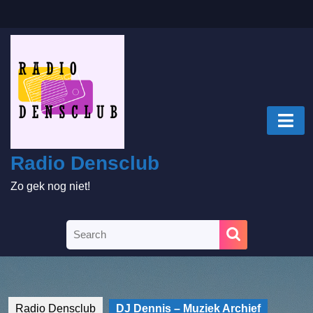
Skip
to
content
Skip
to
content
O
B
Radio Densclub
Zo gek nog niet!
Search
for:
Radio Densclub
DJ Dennis – Muziek Archief