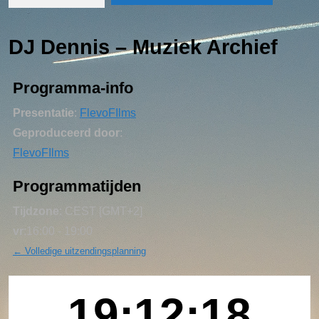
DJ Dennis – Muziek Archief
Programma-info
Presentatie
:
FlevoFIlms
Geproduceerd door
:
FlevoFIlms
Programmatijden
Tijdzone
:
CEST
[GMT+2]
vr
:
16:00
-
19:00
← Volledige uitzendingsplanning
19:12:19