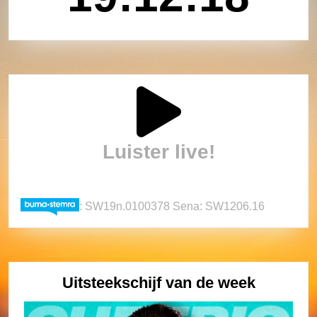
Luister live!
: SW19n.0100378 Sena: SW1206.16
Uitsteekschijf van de week