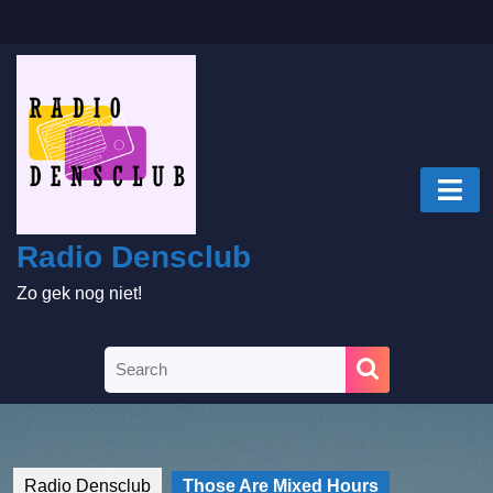
Skip
to
content
Skip
to
content
O
B
Radio Densclub
Zo gek nog niet!
Search
for:
Radio Densclub
Those Are Mixed Hours