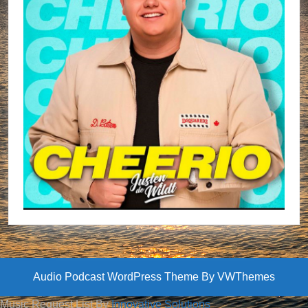
Audio Podcast WordPress Theme
By VWThemes
Scroll
Music Request List By
Innovative Solutions