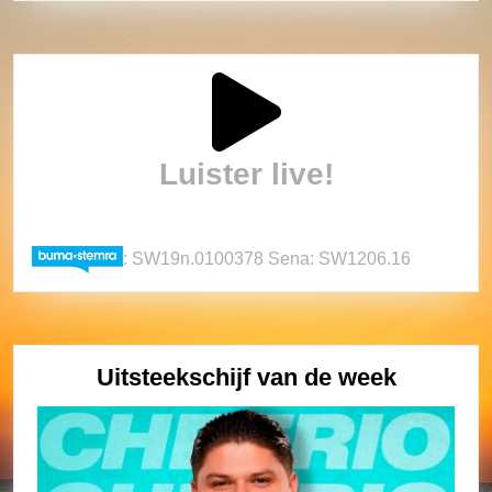
Luister live!
: SW19n.0100378 Sena: SW1206.16
Uitsteekschijf van de week