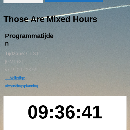
Those Are Mixed Hours
Programmatijde
n
Tijdzone
:
CEST
[GMT+2]
vr
:
19:00
-
23:59
← Volledige
uitzendingsplanning
09:36:41